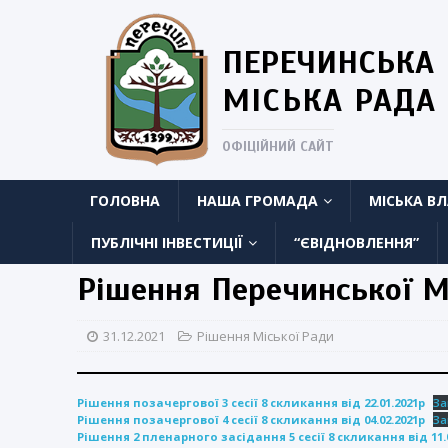
ПЕРЕЧИНСЬКА
МІСЬКА РАДА
ОФІЦІЙНИЙ САЙТ
ГОЛОВНА
НАША ГРОМАДА
МІСЬКА В
ПУБЛІЧНІ ІНВЕСТИЦІЇ
“ЄВІДНОВЛЕННЯ”
Рішення Перечинської Мі
31.12.2021
Рішення Міської Ради
Рішення позачергової 3 сесії 8 скликання від 22.01.2021р
За
Рішення позачергової 4 сесії 8 скликання від 04.02.2021р
За
Рішення 2 пленарного засідання 5 сесії 8 скликання від 11.0