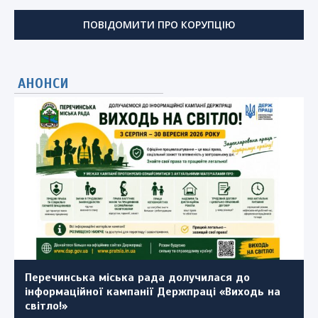
ПОВІДОМИТИ ПРО КОРУПЦІЮ
АНОНСИ
Перечинська міська рада долучилася до
Повідомлення про проведення громадських
Для тих, хто шукає роботу!
інформаційної кампанії Держпраці «Виходь на
слухань проєкту внесення змін до генерального
Як зафіксувати завдані війною збитки для
світло!»
плану села Ворочово Перечинської
майбутнього відшкодування: важлива