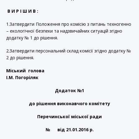
В И Р І Ш И В :
1.Затвердити Положення про комісію з питань техногенно
– екологічної безпеки та надзвичайних ситуацій згідно
додатку № 1 до рішення.
2.Затвердити персональний склад комісії згідно додатку №
2 до рішення.
Міський голова
І.М. Погоріляк
Додаток №1
до рішення виконавчого комітету
Перечинської міської ради
№ від 21.01.2016 р.