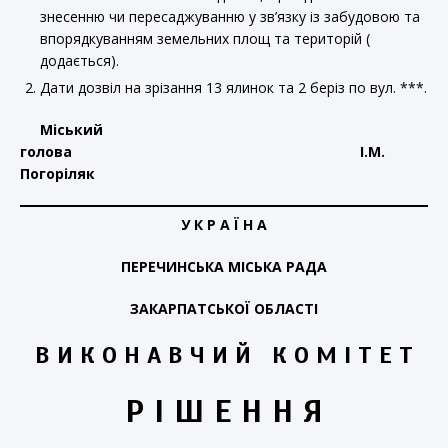
знесенню чи пересаджуванню у зв’язку із забудовою та
впорядкуванням земельних площ та територій (
додається).
Дати дозвіл на зрізання 13 ялинок та 2 беріз по вул. ***.
Міський
голова І.М.
Погоріляк
У К Р А Ї Н А
ПЕРЕЧИНСЬКА МІСЬКА РАДА
ЗАКАРПАТСЬКОЇ ОБЛАСТІ
В И К О Н А В Ч И Й К О М І Т Е Т
Р І Ш Е Н Н Я