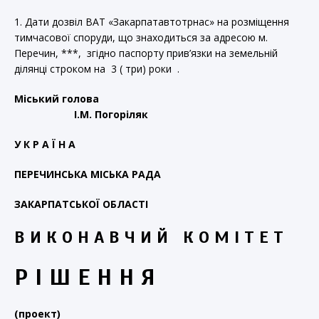
1. Дати дозвіл ВАТ «Закарпатавтотрнас» на розміщення
тимчасової споруди, що знаходиться за адресою м.
Перечин, ***, згідно паспорту прив’язки на земельній
ділянці строком на 3 ( три) роки .
Міський голова
І.М. Погоріляк
У К Р А Ї Н А
ПЕРЕЧИНСЬКА МІСЬКА РАДА
ЗАКАРПАТСЬКОЇ ОБЛАСТІ
В И К О Н А В Ч И Й К О М І Т Е Т
Р І Ш Е Н Н Я
(проект)