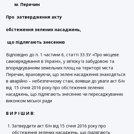
м.
Перечин
Про затвердження акту
обстеження зелених насаджень,
що підлягають знесенню
Відповідно до п. 1 частини 6, статті 33 ЗУ «Про місцеве
самоврядування в Україні», у зв’язку із забудовою та
впорядкуванням земельних площ на території міста
Перечин, враховуючи, що зелені насадження знаходяться
в аварійно – небезпечному стані, взявши до уваги акт б/н
від 15 січня 2016 року про обстеження зелених
насаджень, що підлягають знесенню чи пересаджуванню
виконком міської ради
В И Р І Ш И В:
Затвердити акт б/н від 15 січня 2016 року про
обстеження зелених насаджень, що підлягають