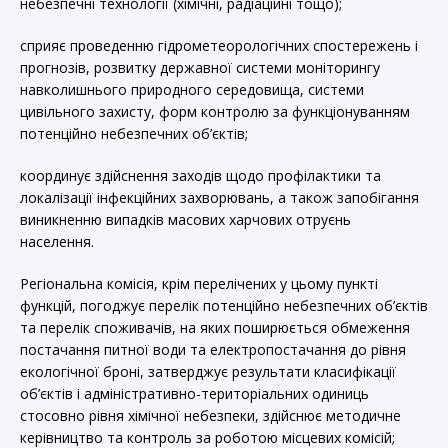
небезпечні технології (хімічні, радіаційні тощо);
сприяє проведенню гідрометеорологічних спостережень і
прогнозів, розвитку державної системи моніторингу
навколишнього природного середовища, системи
цивільного захисту, форм контролю за функціонуванням
потенційно небезпечних об’єктів;
координує здійснення заходів щодо профілактики та
локалізації інфекційних захворювань, а також запобігання
виникненню випадків масових харчових отруєнь
населення.
Регіональна комісія, крім перелічених у цьому пункті
функцій, погоджує перелік потенційно небезпечних об’єктів
та перелік споживачів, на яких поширюється обмеження
постачання питної води та електропостачання до рівня
екологічної броні, затверджує результати класифікації
об’єктів і адміністративно-територіальних одиниць
стосовно рівня хімічної небезпеки, здійснює методичне
керівництво та контроль за роботою місцевих комісій;