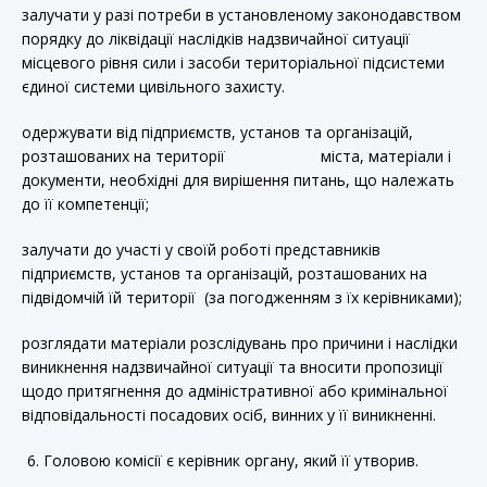
залучати у разі потреби в установленому законодавством
порядку до ліквідації наслідків надзвичайної ситуації
місцевого рівня сили і засоби територіальної підсистеми
єдиної системи цивільного захисту.
одержувати від підприємств, установ та організацій,
розташованих на території міста, матеріали і
документи, необхідні для вирішення питань, що належать
до її компетенції;
залучати до участі у своїй роботі представників
підприємств, установ та організацій, розташованих на
підвідомчій їй території (за погодженням з їх керівниками);
розглядати матеріали розслідувань про причини і наслідки
виникнення надзвичайної ситуації та вносити пропозиції
щодо притягнення до адміністративної або кримінальної
відповідальності посадових осіб, винних у її виникненні.
Головою комісії є керівник органу, який її утворив.