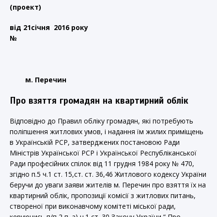
(проект)
від 21січня 2016 року
№
м. Перечин
Про взяття громадян на квартирний облік
Відповідно до Правил обліку громадян, які потребують
поліпшення житлових умов, і надання їм жилих приміщень
в Українській РСР, затверджених постановою Ради
Міністрів Української РСР і Української Республіканської
Ради професійних спілок від 11 грудня 1984 року № 470,
згідно п.5 ч.1 ст. 15,ст. ст. 36,46 Житлового кодексу України
беручи до уваги заяви жителів м. Перечин про взяття їх на
квартирний облік, пропозиції комісії з житлових питань,
створеної при виконавчому комітеті міської ради,
керуючись п/п 2 п. а) ч.1 ст. 30 Закону України “ Про