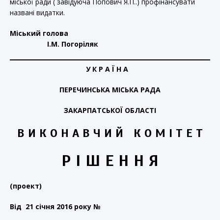
міської ради ( завідуюча Попович Я.П..) профінансувати
названі видатки.
Міський голова
І.М. Погоріляк
У К Р А Ї Н А
ПЕРЕЧИНСЬКА МІСЬКА РАДА
ЗАКАРПАТСЬКОЇ ОБЛАСТІ
В И К О Н А В Ч И Й К О М І Т Е Т
Р І Ш Е Н Н Я
(проект)
Від
21 січня
20
16
року
№