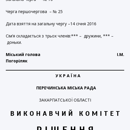
Черга першочергова – № 25
Дата взяття на загальну чергу –14 січня 2016
Сім’я складається з трьох членів:*** – дружини, *** –
доньки.
Міський голова І.М.
Погоріляк
У К Р А Ї Н А
ПЕРЕЧИНСЬКА МІСЬКА РАДА
ЗАКАРПАТСЬКОЇ ОБЛАСТІ
В И К О Н А В Ч И Й К О М І Т Е Т
Р І Ш Е Н Н Я