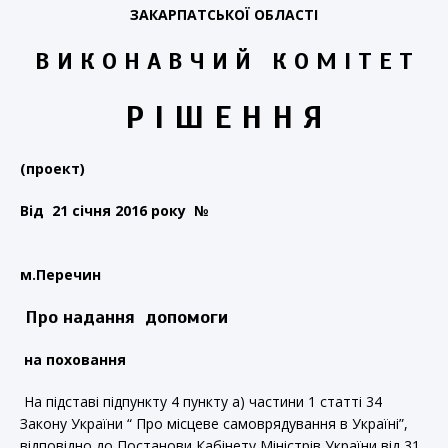
ЗАКАРПАТСЬКОЇ ОБЛАСТІ
В И К О Н А В Ч И Й К О М І Т Е Т
Р І Ш Е Н Н Я
(проект)
Ві
д 21 січня 2016
року №
м.Перечин
Про надання допомоги
на поховання
На підставі підпункту 4 пункту а) частини 1 статті 34
Закону України “ Про місцеве самоврядування в Україні”,
відповідно до Постанови Кабінету Міністрів України від 31