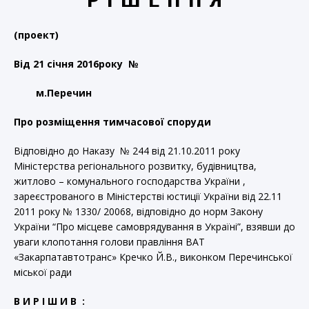
(проект)
Від
21 січня
20
16
року №
м.Перечин
Про розміщення тимчасової споруди
Відповідно до Наказу № 244 від 21.10.2011 року
Міністерства регіонального розвитку, будівництва,
житлово – комунального господарства України ,
зареєстрованого в Міністерстві юстиції України від 22.11
2011 року № 1330/ 20068, відповідно до норм Закону
України “Про місцеве самоврядування в Україні”, взявши до
уваги клопотання голови правління ВАТ
«Закарпатавтотранс» Кречко Й.В., виконком Перечинської
міської ради
В И Р І Ш И В :