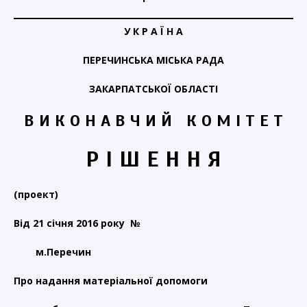
У К Р А Ї Н А
ПЕРЕЧИНСЬКА МІСЬКА РАДА
ЗАКАРПАТСЬКОЇ ОБЛАСТІ
В И К О Н А В Ч И Й К О М І Т Е Т
Р І Ш Е Н Н Я
(проект)
Від 21 січня 2016 року №
м.Перечин
Про надання матеріальної допомоги