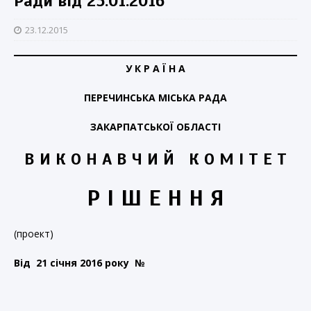
Ради від 25.01.2016
23.12.2015
У К Р А Ї Н А
ПЕРЕЧИНСЬКА МІСЬКА РАДА
ЗАКАРПАТСЬКОЇ ОБЛАСТІ
В И К О Н А В Ч И Й К О М І Т Е Т
Р І Ш Е Н Н Я
(проект)
Від 21 січня 2016 року №