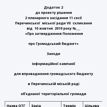
Додаток
2
до проекту рішення
2 пленарного засідання 11 сесії
Перечинської міської ради VII скликання
від 10 жовтня 2019 року №___
«
Про затвердження Положення
про Громадський бюджет
»
Заходи
інформаційної кампанії
для впровадження громадського бюджету
в Перечинській міській раді
об’єднаної територіальної громади
Назва ОТГ
Захід
Термін
Цільова