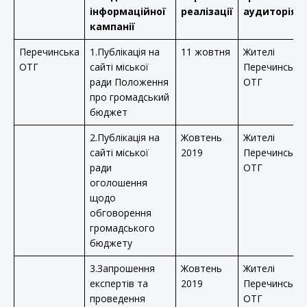
інформаційної
реалізації
аудиторія
кампанії
Перечинська
1.Публікація на
11 жовтня
Жителі
ОТГ
сайті міської
Перечинської
ради Положення
ОТГ
про громадський
бюджет
2.Публікація на
Жовтень
Жителі
сайті міської
2019
Перечинської
ради
ОТГ
оголошення
щодо
обговорення
громадського
бюджету
3.Запрошення
Жовтень
Жителі
експертів та
2019
Перечинської
проведення
ОТГ