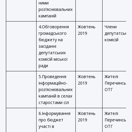
ними
роз’яснювальних
кампаній
4.Обговорення
Жовтень
Члени
громадського
2019
депутатських
бюджету на
комісій
засіданні
депутатських
комісій міської
ради
5.Проведення
Жовтень
Жителі
інформаційно-
2019
Перечинської
роз’яснювальних
ОТГ
кампаній в селах
старостами сіл
6.Інформування
Жовтень
Жителі
про бюджет
2019
Перечинської
участі в
ОТГ