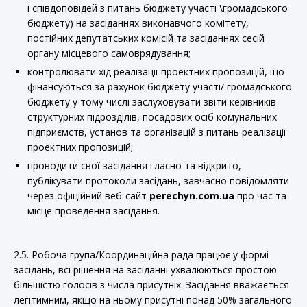
і співдоповідей з питань бюджету участі \громадського
бюджету) на засіданнях виконавчого комітету,
постійних депутатських комісій та засіданнях сесій
органу місцевого самоврядування;
контролювати хід реалізації проектних пропозицій, що
фінансуються за рахунок бюджету участі/ громадського
бюджету у тому числі заслуховувати звіти керівників
структурних підрозділів, посадових осіб комунальних
підприємств, установ та організацій з питань реалізації
проектних пропозицій;
проводити свої засідання гласно та відкрито,
публікувати протоколи засідань, завчасно повідомляти
через офіційний веб-сайт
perechyn
.
com
.
ua
про час та
місце проведення засідання.
2.5. Робоча група/Координаційна рада працює у формі
засідань, всі рішення на засіданні ухвалюються простою
більшістю голосів з числа присутніх. Засідання вважається
легітимним, якщо на ньому присутні понад 50% загального