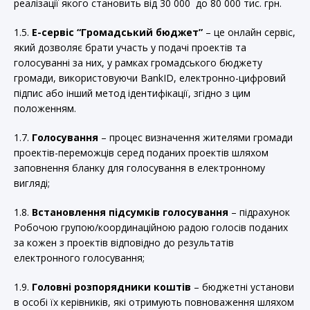
реалізації якого становить від 30 000 до 80 000 тис. грн.
1.5.
Е-сервіс “Громадський бюджет”
– це онлайн сервіс,
який дозволяє брати участь у подачі проектів та
голосуванні за них, у рамках громадського бюджету
громади, використовуючи BankID, електронно-цифровий
підпис або інший метод ідентифікації, згідно з цим
положенням.
1.7.
Голосування
– процес визначення жителями громади
проектів-переможців серед поданих проектів шляхом
заповнення бланку для голосування в електронному
вигляді;
1.8.
Встановлення підсумків голосування
– підрахунок
Робочою групою/координаційною радою голосів поданих
за кожен з проектів відповідно до результатів
електронного голосування;
1.9.
Головні розпорядники коштів
– бюджетні установи
в особі їх керівників, які отримують повноваження шляхом