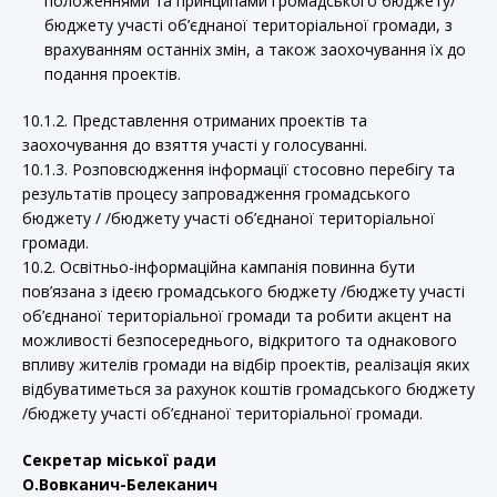
положеннями та принципами громадського бюджету/
бюджету участі об’єднаної територіальної громади, з
врахуванням останніх змін, а також заохочування їх до
подання проектів.
10.1.2. Представлення отриманих проектів та
заохочування до взяття участі у голосуванні.
10.1.3. Розповсюдження інформації стосовно перебігу та
результатів процесу запровадження громадського
бюджету / /бюджету участі об’єднаної територіальної
громади.
10.2. Освітньо-інформаційна кампанія повинна бути
пов’язана з ідеєю громадського бюджету /бюджету участі
об’єднаної територіальної громади та робити акцент на
можливості безпосереднього, відкритого та однакового
впливу жителів громади на відбір проектів, реалізація яких
відбуватиметься за рахунок коштів громадського бюджету
/бюджету участі об’єднаної територіальної громади.
Секретар міської ради
О.Вовканич-Белеканич