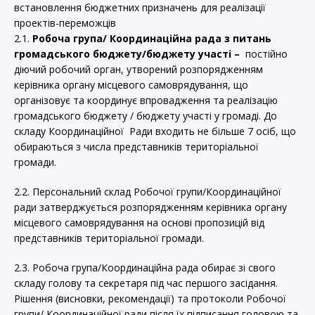
встановлення бюджетних призначень для реалізації
проектів-переможців
2.1.
Робоча група/ Координаційна рада з питань
громадського бюджету/бюджету участі –
постійно
діючий робочий орган, утворений розпорядженням
керівника органу місцевого самоврядування, що
організовує та координує впровадження та реалізацію
громадського бюджету / бюджету участі у громаді. До
складу Координаційної Ради входить не більше 7 осіб, що
обираються з числа представників територіальної
громади.
2.2. Персональний склад Робочої групи/Координаційної
ради затверджується розпорядженням керівника органу
місцевого самоврядування на основі пропозицій від
представників територіальної громади.
2.3. Робоча група/Координаційна рада обирає зі свого
складу голову та секретаря під час першого засідання.
Рішення (висновки, рекомендації) та протоколи Робочої
групи/ Координаційної ради після їх підписання головою та