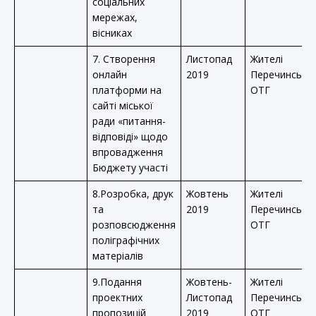
соціальних
мережах,
вісниках
7. Створення
Листопад
Жителі
онлайн
2019
Перечинської
платформи на
ОТГ
сайті міської
ради «питання-
відповіді» щодо
впровадження
Бюджету участі
8.Розробка, друк
Жовтень
Жителі
та
2019
Перечинської
розповсюдження
ОТГ
поліграфічних
матеріалів
9.Подання
Жовтень-
Жителі
проектних
Листопад
Перечинської
пропозицій
2019
ОТГ