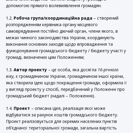
допомогою прямого волевиявлення громадян.
1.2.
Робоча група/координаційна рада
– створений
розпорядженням керівника органу місцевого
самоврядування постійно діючий орган, члени якого, в
межах чинного законодавства України, координують
виконання основних заходів щодо впровадження та
функціонування громадського бюджету / бюджету участі у
громаді, визначених цим Положенням;
1.3.
Автор проекту
– це особа, яка досягла
16-річного
віку
, є громадянином України, громадянином іншої країни,
яка створила ідею щодо покращення громади, оформила її
у вигляді проекту у спосіб, передбачений у Положенні про
громадський бюджет (надалі – Положення).
1.4.
Проект
– описана ідея, реалізація якої може
відбуватися за рахунок коштів громадського бюджету.
Проект реалізовується для окремих населених пунктів
об‘єднаної територіальної громади, загальна вартість