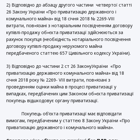
2) Відповідно до абзацу другого частини четвертої статті
26 Закону України «Про приватизацію державного і
комунального майна» від 18 січня 2018 № 2269-VIII
витрати, пов»язані з нотаріальним посвідченням договору
купівлі-продажу об»єкта приватизації здійснюються за
рахунок покупця (необхідність нотаріального посвідчення
договору купівлі-продажу нерухомого майна
передбаченого статтею 657 Цивільного кодексу України).
3) Відповідно до частини 2 ст 26 ЗаконуУкраїни «Про
приватизацію державного комунального майна» від 18
січня 2018 року № 2269- VIII витрати, пов»язані з
проведенням оцінки майна в процесі приватизації у
випадках, передбачених цим Законом об»єкта приватизації
покупець відшкодовує органу приватизації.
Покупець об’єкта приватизації має відповідати
вимогам, передбаченим у статтею 8 Закону України «Про
приватизацію державного і комунального майна».