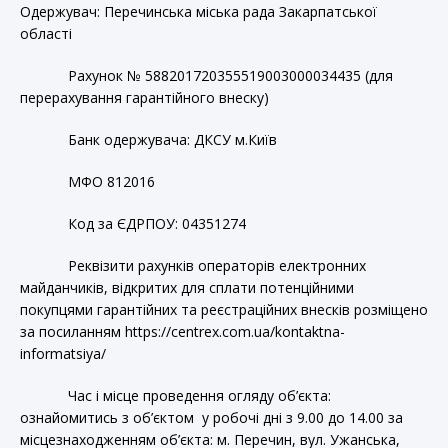
Одержувач: Перечинська міська рада Закарпатської
області
Рахунок № 588201720355519003000034435 (для
перерахування гарантійного внеску)
Банк одержувача: ДКСУ м.Київ
МФО 812016
Код за ЄДРПОУ: 04351274
Реквізити рахунків операторів електронних
майданчиків, відкритих для сплати потенційними
покупцями гарантійних та реєстраційних внесків розміщено
за посиланням https://centrex.com.ua/kontaktna-
informatsiya/
Час і місце проведення огляду об’єкта:
ознайомитись з об’єктом у робочі дні з 9.00 до 14.00 за
місцезнаходженням об’єкта: м. Перечин, вул. Ужанська,