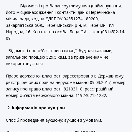
Відомості про балансоутримувача (найменування,
його місцезнаходження і контактні дані): Перечинська
міська рада, код за ЄДРПОУ 04351274, 89200,
Закарпатська обл., Перечинський р-н, м. Перечин, пл.
Народна, 16. Контактна особа: Беца С.А. ., тел. (03145)2-14-
09
Відомості про об’єкт приватизації: будівля казарми,
загальною площею 529.5 кв.м, за призначенням не
використовується.
Право державної власності зареєстровано в Державному
реєстрі речових прав на нерухоме майно 09.03.2017, номер
запису про право власності: 82103118, реєстраційний
номер об′єкта нерухомого майна: 1192402121232.
Інформація про аукціон.
Спосіб проведення аукціону: аукціон з умовами.