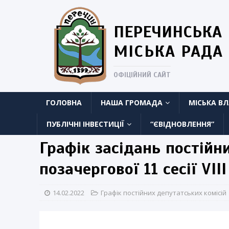
ПЕРЕЧИНСЬКА
МІСЬКА РАДА
ОФІЦІЙНИЙ САЙТ
ГОЛОВНА
НАША ГРОМАДА
МІСЬКА В
ПУБЛІЧНІ ІНВЕСТИЦІЇ
“ЄВІДНОВЛЕННЯ”
Графік засідань постійн
позачергової 11 сесії VII
14.02.2022
Графік постійних депутатських комісій