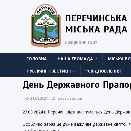
ПЕРЕЧИНСЬКА
МІСЬКА РАДА
ОФІЦІЙНИЙ САЙТ
ГОЛОВНА
НАША ГРОМАДА
МІСЬКА В
ПУБЛІЧНІ ІНВЕСТИЦІЇ
“ЄВІДНОВЛЕННЯ”
День Державного Прапо
21.08.2024
Без категорії
23.08.2024 в Перечині відзначатиметься День Держав
Особливо зараз це дуже важливе державне свято, яке
українського народу.