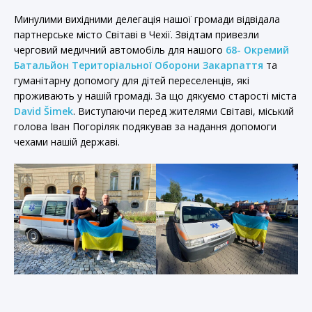
Минулими вихідними делегація нашої громади відвідала
партнерське місто Світаві в Чехії. Звідтам привезли
черговий медичний автомобіль для нашого
68- Окремий
Батальйон Територіальної Оборони Закарпаття
та
гуманітарну допомогу для дітей переселенців, які
проживають у нашій громаді. За що дякуємо старості міста
David Šimek
. Виступаючи перед жителями Світаві, міський
голова Іван Погоріляк подякував за надання допомоги
чехами нашій державі.