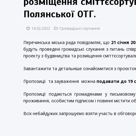
розміщення сміттєсортув
Полянської ОТГ.
14.02.2022
Громадські слухання
Перечинська міська рада повідомляє, що
21 с
і
чня
202
будуть проведені громадські слухання з питань спів
проекту з будівництва та розміщення сміттєсортувал
Завантажити та детальніше ознайомитися з проєкт
Пропозиції та зауваження можна
подавати до 19 с
Пропозиції подаються громадянами у письмовому в
проживання, особистим підписом і повинні містити о
Всіх небайдужих запрошуємо взяти участь в обговоре