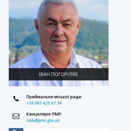
и
о
ІВАН ПОГОРІЛЯК
я
Приймальня міської ради:
+38 095 425 97 34
Канцелярія ПМР:
rada@pmr.gov.ua