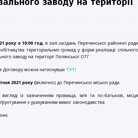
ального заводу на території
1 року о 10:00 год.
в залі засідань Перечинської районної рад
робітництва територіальних громад у формі реалізації спільног
ьного заводу на території Полянської ОТГ
ом Договору можна натиснувши
ТУТ!
ічня 2021
року (
включно) до Перечинської міської ради.
игляді із зазначенням прізвища, ім’я та по-батькові, місц
бґрунтування з урахуванням вимог законодавства.
нні.