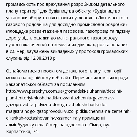
громадськість про врахування розробником детального
плану території для будівництва об’єкту: «Будівництво
установки збору та підготовки вуглеводнів Лютнянського
газового родовища для дослідно-промислової розробки»
(площадка розвантаження газовозів, газопровід та під’їзну
дорогу від площадки до магістрального газопроводу,
вузол підключення) на земельних ділянках, розташованих
в с.Сімер, зауважень викладених у протоколі громадських
слухань від 12.08.2018 р.
Ознайомитися з проектом детального плану території
можна на офіційному веб-сайті Перечинської міської ради
Закарпатської області за посиланням
http://www.perechyn.com.ua/gromadski-sluhannia/detalnii-
plan-teritoriyi-ploshchadki-rozvantazhennia-gazovoziv-
gazoprovid-ta-pidyiznu-dorogu-vid-ploshchadki-do-
magistralnogo-gazoprovodu-vuzol-pidkliuchennia-na-zemelnih-
diliankah-roztashovanih-v-ssimer та у приміщенні
адмінбудинку села Сімер, за адресою с. Сімер, вул.
Карпатська, 74.