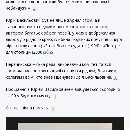
доль. Його слово завжди було чесним, виваженим і
небайдужим.
Юрій Васильович був не лише журналістом, а й
талановитим та відомим письменником та поетом,
автором багатьох збірок поезій, у яких відображалися
любов до рідного краю, глибина людських почуттів і щира
віра в силу слова ( «За любов не судять» (1996) , «Портрет
для столиці» (2000)
Перечинська міська рада, виконавчий комітет та вся
громада висловлюють щирі співчуття рідним, близьким,
колегам і всім, хто знав і шанував Юрія Васильовича.
Прощання з Юрієм Васильовичем відбудеться сьогодні о
14:00 у Будинку смутку.
Світла і вічна пам’ять.