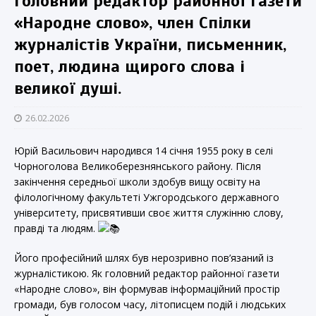
головний редактор районної газети
«Народне слово», член Спілки
журналістів України, письменник,
поет, людина щирого слова і
великої душі.
26.02.2026
Юрій Васильович народився 14 січня 1955 року в селі
Чорноголова Великоберезнянського району. Після
закінчення середньої школи здобув вищу освіту на
філологічному факультеті Ужгородського державного
університету, присвятивши своє життя служінню слову,
правді та людям.
Його професійний шлях був нерозривно пов’язаний із
журналістикою. Як головний редактор районної газети
«Народне слово», він формував інформаційний простір
громади, був голосом часу, літописцем подій і людських