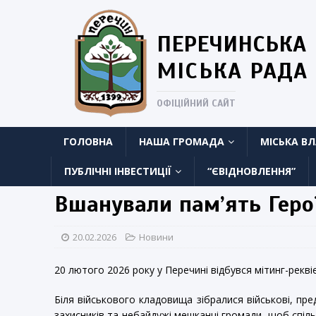
ПЕРЕЧИНСЬКА
МІСЬКА РАДА
ОФІЦІЙНИЙ САЙТ
ГОЛОВНА
НАША ГРОМАДА
МІСЬКА В
ПУБЛІЧНІ ІНВЕСТИЦІЇ
“ЄВІДНОВЛЕННЯ”
Вшанували пам’ять Герої
20.02.2026
Новини
20 лютого 2026 року у Перечині відбувся мітинг-рекві
Біля військового кладовища зібралися військові, пре
захисників та небайдужі мешканці громади, щоб спі