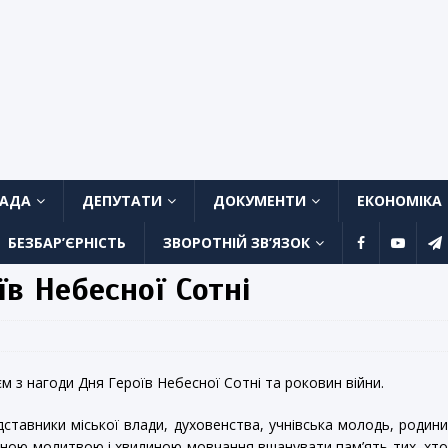
ЛАДА
ДЕПУТАТИ
ДОКУМЕНТИ
ЕКОНОМІКА
БЕЗБАР’ЄРНІСТЬ
ЗВОРОТНІЙ ЗВ’ЯЗОК
в Небесної Сотні
єм з нагоди Дня Героїв Небесної Сотні та роковин війни.
дставники міської влади, духовенства, учнівська молодь, родин
льною молитвою і хвилиною мовчання вшанувати пам’ять тих, хт