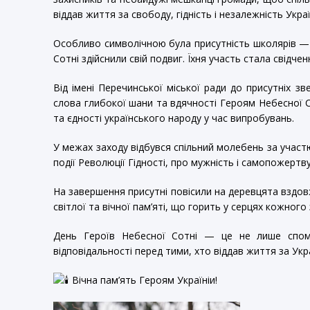
віддав життя за свободу, гідність і незалежність Украї
Особливо символічною була присутність школярів —
Сотні здійснили свій подвиг. Їхня участь стала свідче
Від імені Перечинської міської ради до присутніх з
слова глибокої шани та вдячності Героям Небесної С
та єдності українського народу у час випробувань.
У межах заходу відбувся спільний молебень за участю
події Революції Гідності, про мужність і самопожертв
На завершення присутні повісили на деревцята вздо
світлої та вічної пам’яті, що горить у серцях кожного 
День Героїв Небесної Сотні — це не лише спом
відповідальності перед тими, хто віддав життя за Укра
Вічна пам’ять Героям Україніи!