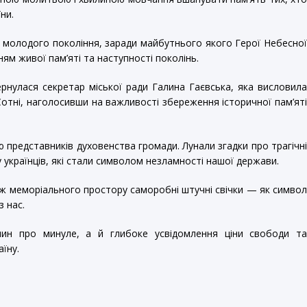
ни.
 молодого покоління, заради майбутнього якого Герої Небесно
нням живої пам’яті та наступності поколінь.
вернулася секретар міської ради Галина Гаєвська, яка висловил
отні, наголосивши на важливості збереження історичної пам’ят
 представників духовенства громади. Лунали згадки про трагічн
у українців, які стали символом незламності нашої держави.
вж меморіального простору саморобні штучні свічки — як симво
з нас.
ин про минуле, а й глибоке усвідомлення ціни свободи т
їну.