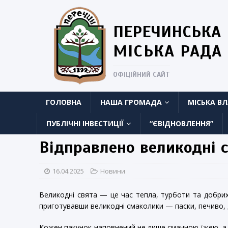
ПЕРЕЧИНСЬКА
МІСЬКА РАДА
ОФІЦІЙНИЙ САЙТ
ГОЛОВНА
НАША ГРОМАДА
МІСЬКА В
ПУБЛІЧНІ ІНВЕСТИЦІЇ
“ЄВІДНОВЛЕННЯ”
Відправлено великодні 
16.04.2025
Новини
Великодні свята — це час тепла, турботи та добрих 
приготувавши великодні смаколики — паски, печиво,
Кожен пакунок наповнений не лише смачною їжею, а 