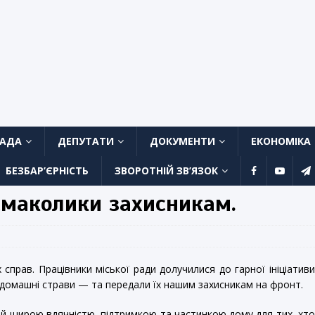
ЛАДА
ДЕПУТАТИ
ДОКУМЕНТИ
ЕКОНОМІКА
БЕЗБАР’ЄРНІСТЬ
ЗВОРОТНІЙ ЗВ’ЯЗОК
смаколики захисникам.
справ. Працівники міської ради долучилися до гарної ініціатив
 домашні страви — та передали їх нашим захисникам на фронт.
й щирою вдячністю, підтримкою та частинкою дому для тих, хт