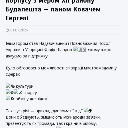
корпусу з мером XII району
Будапешта — паном Ковачем
Гергелі
01.07.2025
Ініціатором став
Надзвичайний і Повноважний Посол
України в Угорщині Федір Шандор
, якому щиро
дякуємо за підтримку!
Було обговорено можливості співпраці між громадами у
сферах:
культури
спорту
обміну досвідом
Такі зустрічі — приклад дипломатії в дії
Вони об’єднують, зміцнюють міжнародні зв’язки,
презентують як громади, так і країни в цілому,