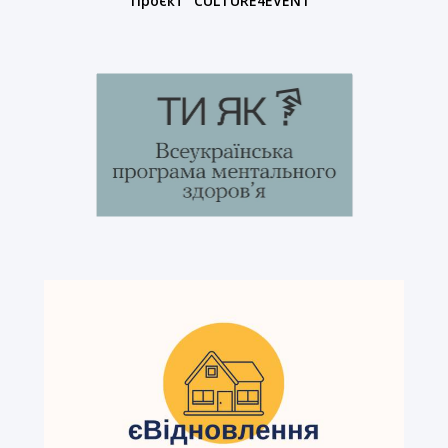
Проєкт "CULTURE4EVENT"