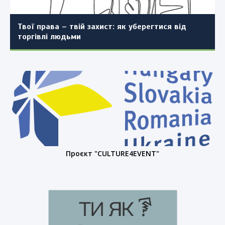
детальним планом території окремих частин
населеного пункту (повторно)
Твої права – твій захист: як уберегтися від
торгівлі людьми
Проєкт "CULTURE4EVENT"