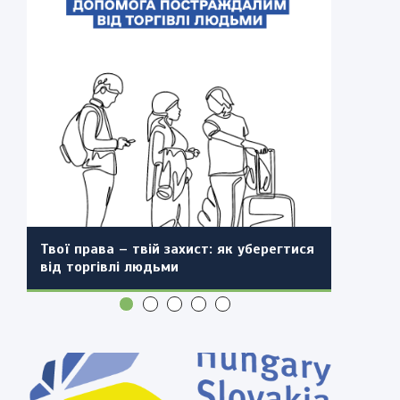
До уваги ветеранів та ветеранок
Перечинська міська рада долучилася
Повідомлення про проведення
Перечинської громади!
до інформаційної кампанії Держпраці
громадських слухань проєкту внесення
До уваги управителів
«Виходь на світло!»
змін до генерального плану села
багатоквартирних будинків та фахівців
Ворочово Перечинської територіальної
житлово-комунальної сфери!
громади Ужгородського району
Закарпатської області з поєднанням з
детальним планом території окремих
Твої права – твій захист: як уберегтися
частин населеного пункту (повторно)
від торгівлі людьми