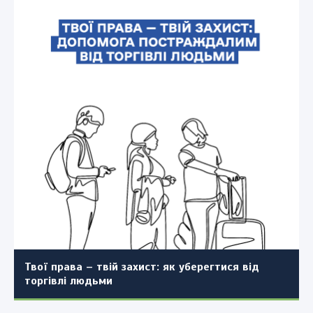
До уваги ветеранів та ветеранок Перечинської
Перечинська міська рада долучилася до
Повідомлення про проведення громадських
громади!
інформаційної кампанії Держпраці «Виходь на
слухань проєкту внесення змін до генерального
світло!»
плану села Ворочово Перечинської
До уваги управителів багатоквартирних
територіальної громади Ужгородського району
будинків та фахівців житлово-комунальної
Закарпатської області з поєднанням з
сфери!
детальним планом території окремих частин
населеного пункту (повторно)
Твої права – твій захист: як уберегтися від
торгівлі людьми