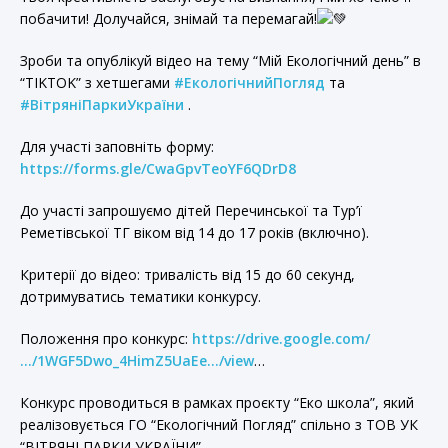
побачити! Долучайся, знімай та перемагай!
Зроби та опублікуй відео на тему “Мій Екологічний день” в
“TIKTOK” з хетшегами
#ЕкологічнийПогляд
та
#ВітряніПаркиУкраїни
.
Для участі заповніть форму:
https://forms.gle/CwaGpvTeoYF6QDrD8
До участі запрошуємо дітей Перечинської та Тур’ї
Реметівської ТГ віком від 14 до 17 років (включно).
Критерії до відео: тривалість від 15 до 60 секунд,
дотримуватись тематики конкурсу.
Положення про конкурс:
https://drive.google.com/
…/1WGF5Dwo_4HimZ5UaEe…/view
…
Конкурс проводиться в рамках проєкту “Еко школа”, який
реалізовується ГО “Екологічний Погляд” спільно з ТОВ УК
“ВІТРЯНІ ПАРКИ УКРАЇНИ”.