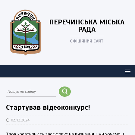
ПЕРЕЧИНСЬКА
МІСЬКА
РАДА
ОФІЦІЙНИЙ САЙТ
Стартував відеоконкурс!
02.12.2024
Твоя креативність заслуговує на визнання, і ми хочемо її