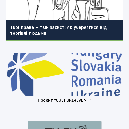
територіальної громади Ужгородського району
будинків та фахівців житлово-комунальної
Закарпатської області з поєднанням з
сфери!
детальним планом території окремих частин
населеного пункту (повторно)
Твої права – твій захист: як уберегтися від
торгівлі людьми
Проєкт "CULTURE4EVENT"