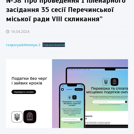
№58“Про проведення 1 пленарного
засідання 35 сесії Перечинської
міської ради VIII скликання”
16.04.2024
rozporyadzhennya-2
Завантажити