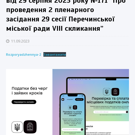
від 29 серпня 2023 року №171 “Про
проведення 2 пленарного
засідання 29 сесії Перечинської
міської ради VIII скликання”
11.09.2023
Rozporyadzhennya-2
Завантажити