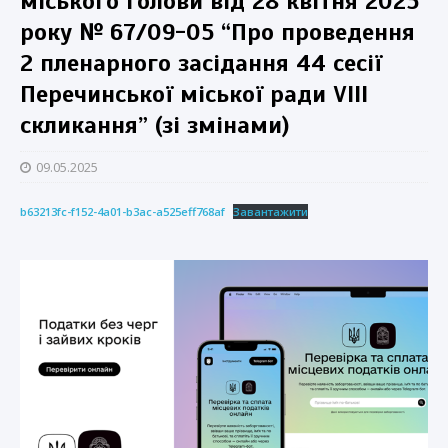
міського голови від 28 квітня 2025
року № 67/09-05 “Про проведення
2 пленарного засідання 44 сесії
Перечинської міської ради VIII
скликання” (зі змінами)
09.05.2025
b63213fc-f152-4a01-b3ac-a525eff768af
Завантажити