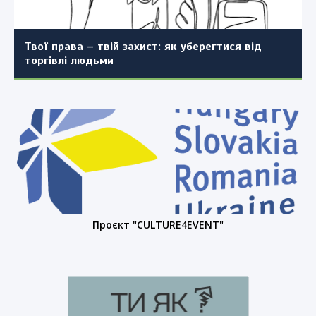
детальним планом території окремих частин
населеного пункту (повторно)
Твої права – твій захист: як уберегтися від
торгівлі людьми
Проєкт "CULTURE4EVENT"