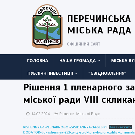
ПЕРЕЧИНСЬКА
МІСЬКА РАДА
ОФІЦІЙНИЙ САЙТ
ГОЛОВНА
НАША ГРОМАДА
МІСЬКА В
ПУБЛІЧНІ ІНВЕСТИЦІЇ
“ЄВІДНОВЛЕННЯ”
Рішення 1 пленарного за
міської ради VIII склик
14.02.2024
Рішення Міської Ради
RISHENNYA-1-PLENARNOGO-ZASIDANNYA-34-SESIYI
Завантажити
DODATOK-do-rishennya-953-zvity-strukturnyh-pidrozdiliv-komunaln