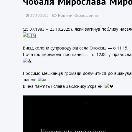
Чобаля Мирослава Мир
27.10.2025
Новини
,
Оголошення
(25.07.1983 – 23.10.2025), який загинув поблизу нас
.
Виїзд колони супроводу від села Оноківці — о 11:15.
Початок церемонії прощання — о 12:00 у православ
.
Просимо мешканців громади долучитися до вшануванн
шаною
Вічна пам’ять і слава Захиснику України!