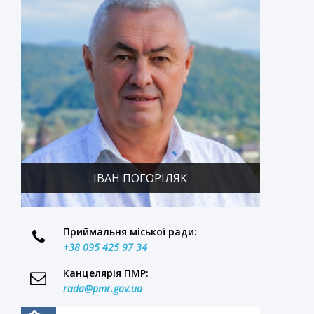
у
и
й
ІВАН ПОГОРІЛЯК
Приймальня міської ради:
+38 095 425 97 34
Канцелярія ПМР:
rada@pmr.gov.ua