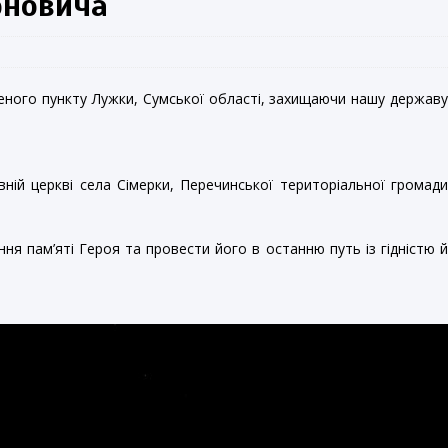
оновича
еленого пункту Лужки, Сумської області, захищаючи нашу держав
ній церкві села Сімерки, Перечинської територіальної громад
я пам’яті Героя та провести його в останню путь із гідністю 