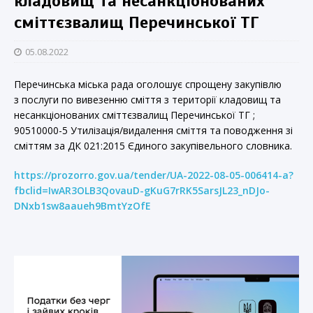
кладовищ та несанкціонованих
сміттєзвалищ Перечинської ТГ
05.08.2022
Перечинська міська рада оголошує спрощену закупівлю
з послуги по вивезенню сміття з території кладовищ та
несанкціонованих сміттєзвалищ Перечинської ТГ ;
90510000-5 Утилізація/видалення сміття та поводження зі
сміттям за ДК 021:2015 Єдиного закупівельного словника.
https://prozorro.gov.ua/tender/UA-2022-08-05-006414-a?
fbclid=IwAR3OLB3QovauD-gKuG7rRK5SarsJL23_nDJo-
DNxb1sw8aaueh9BmtYzOfE