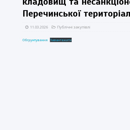
кладовищ та несанкціон
Перечинської територіа
11.03.2026
Публічні закупівлі
Обгрунтування
Завантажити