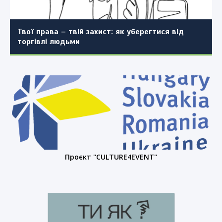
детальним планом території окремих частин
населеного пункту (повторно)
Твої права – твій захист: як уберегтися від
торгівлі людьми
Проєкт "CULTURE4EVENT"