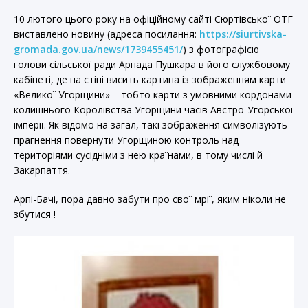
10 лютого цього року на офіційному сайті Сюртівської ОТГ
виставлено новину (адреса посилання:
https://siurtivska-
gromada.gov.ua/news/1739455451/
) з фотографією
голови сільської ради Арпада Пушкара в його службовому
кабінеті, де на стіні висить картина із зображенням карти
«Великої Угорщини» – тобто карти з умовними кордонами
колишнього Королівства Угорщини часів Австро-Угорської
імперії. Як відомо на загал, такі зображення символізують
прагнення повернути Угорщиною контроль над
територіями сусідніми з нею країнами, в тому числі й
Закарпаття.
Арпі-Бачі, пора давно забути про свої мрії, яким ніколи не
збутися !