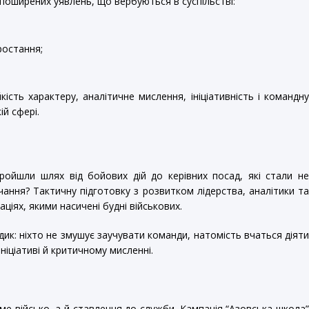
поширених уявлень, що вербуються в суспільстві:
ростання;
ість характеру, аналітичне мислення, ініціативність і командн
ій сфері.
пройшли шлях від бойових дій до керівних посад, які стали н
ання? Тактичну підготовку з розвитком лідерства, аналітики т
ціях, якими насичені будні військових.
тодик: ніхто не змушує заучувати команди, натомість вчаться діят
ніціативі й критичному мисленні.
ме військо, а й ставлення до служби. Кампанія “Азовська школа