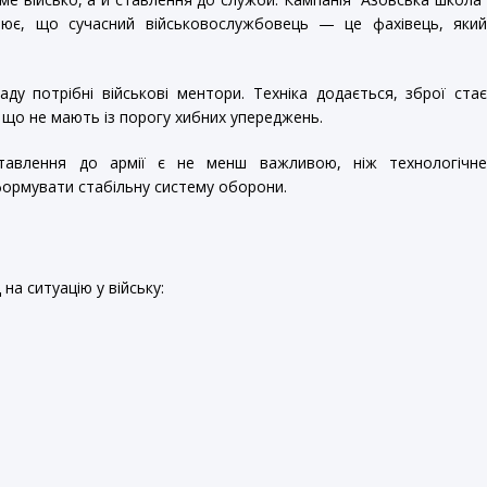
снює, що сучасний військовослужбовець — це фахівець, яки
у потрібні військові ментори. Техніка додається, зброї ста
и, що не мають із порогу хибних упереджень.
ставлення до армії є не менш важливою, ніж технологічн
формувати стабільну систему оборони.
 на ситуацію у війську: