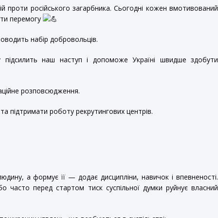
ій проти російського загарбника. Сьогодні кожен вмотивовани
ити перемогу
роводить набір добровольців.
у підсилить наш наступ і допоможе Україні швидше здобут
аційне розповсюдження.
та підтримати роботу рекрутингових центрів.
юдину, а формує її — додає дисципліни, навичок і впевненості
 бо часто перед стартом тиск суспільної думки руйнує власни