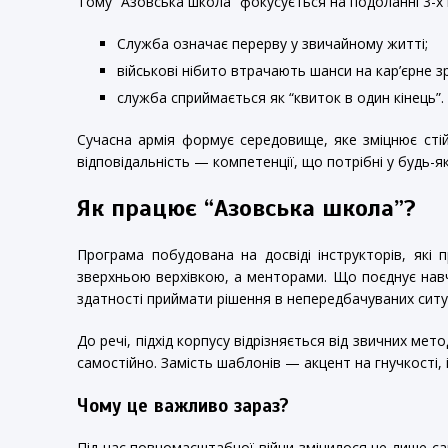
Тому “Азовська школа” фокусується на подоланні 3-х 
Служба означає перерву у звичайному житті;
військові нібито втрачають шанси на кар’єрне з
служба сприймається як “квиток в один кінець”.
Сучасна армія формує середовище, яке зміцнює стійк
відповідальність — компетенції, що потрібні у будь-як
Як працює “Азовська школа”?
Програма побудована на досвіді інструкторів, які 
зверхньою верхівкою, а менторами. Що поєднує навч
здатності приймати рішення в непередбачуваних ситуа
До речі, підхід корпусу відрізняється від звичних ме
самостійно. Замість шаблонів — акцент на гнучкості, і
Чому це важливо зараз?
Під час повномасштабної війни змінилося не лише са