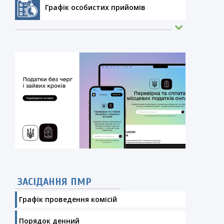
Графік особистих прийомів
у
е
а
и
ЗАСІДАННЯ ПМР
Графік проведення комісій
Порядок денний
”