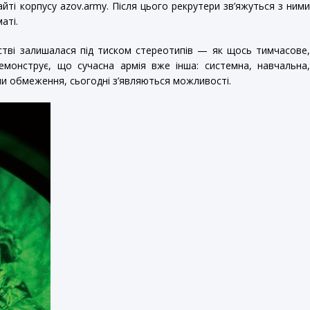
ті корпусу azov.army. Після цього рекрутери зв’яжуться з ним
аті.
ьстві залишалася під тиском стереотипів — як щось тимчасове
емонструє, що сучасна армія вже інша: системна, навчальна
ли обмеження, сьогодні з’являються можливості.