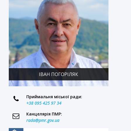
й
и
ІВАН ПОГОРІЛЯК
Приймальня міської ради:
+38 095 425 97 34
.
й
Канцелярія ПМР:
rada@pmr.gov.ua