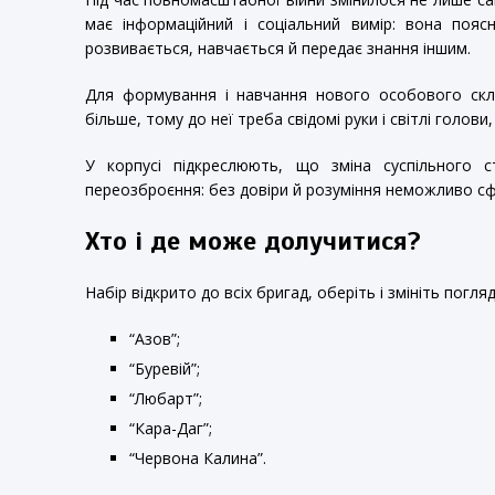
має інформаційний і соціальний вимір: вона поя
розвивається, навчається й передає знання іншим.
Для формування і навчання нового особового склад
більше, тому до неї треба свідомі руки і світлі голов
У корпусі підкреслюють, що зміна суспільного 
переозброєння: без довіри й розуміння неможливо с
Хто і де може долучитися?
Набір відкрито до всіх бригад, оберіть і змініть погляд
“Азов”;
“Буревій”;
“Любарт”;
“Кара-Даг”;
“Червона Калина”.