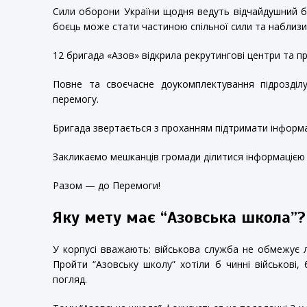
Сили оборони України щодня ведуть відчайдушний б
боєць може стати частиною спільної сили та наблиз
12 бригада «Азов» відкрила рекрутингові центри та п
Повне та своєчасне доукомплектування підрозділ
перемогу.
Бригада звертається з проханням підтримати інформ
Закликаємо мешканців громади ділитися інформацією 
Разом — до Перемоги!
Яку мету має “Азовська школа”?
У корпусі вважають: військова служба не обмежує л
Пройти “Азовську школу” хотіли б чинні військові,
погляд.