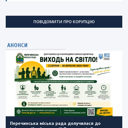
ПОВІДОМИТИ ПРО КОРУПЦІЮ
АНОНСИ
Перечинська міська рада долучилася до
Повідомлення про проведення громадських
Для тих, хто шукає роботу!