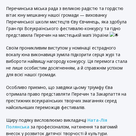
Перечинська міська рада з великою радістю та гордістю
вітає юну мешканку нашої громади — вихованку
Перечинської школи мистецтв Єву Євчинець, яка здобула
Гран-прі Всеукраїнського фестивалю-конкурсу та гідно
представила Перечин на мистецькій мапі України
Своїм проникливим виступом у номінації естрадного
вокалу юна виконавиця зуміла підкорити серця журі та
вибороти найвищу нагороду конкурсу. Ця перемога стала
не лише особистим досягненням, а й справжнім успіхом
для всієї нашої громади.
Особливо приємно, що завдяки цьому тріумфу Єва
отримала право представляти Перечин та Закарпаття на
престижних всеукраїнських творчих змаганнях серед
найсильніших переможців фестивалів.
Щиру подяку висловлюємо викладачці
Ната-Лія
Полянська
за професіоналізм, натхнення та вагомий
внесок у розвиток дитячої творчості й культури.