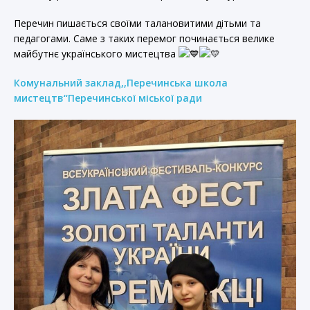
Перечин пишається своїми талановитими дітьми та
педагогами. Саме з таких перемог починається велике
майбутнє українського мистецтва
Комунальний заклад,,Перечинська школа
мистецтв‘‘Перечинської міської ради