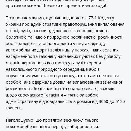
противопожежної безпеки є -превентивні заходи!
Тож повідомляємо, що відповідно до ст. 77-1 Кодексу
України про адміністративні правопорушення випалювання
стерні, луків, пасовищ, ділянок із степовою, водно-
болотною та іншою природною рослинністю, рослинності
або її залишків та опалого листя у смугах відводу
автомобільних доріг і залізниць, у парках, інших зелених
насадженнях та газонів у населених пунктах без дозволу
органів державного контролю у галузі охорони
навколишнього природного середовища або з
порушенням умов такого дозволу, а так само невжиття
особою, яка одержала дозвіл на випалювання зазначеної
рослинності або її залишків та опалого листя, заходів
щодо своєчасного їх гасіння – тягне за собою
адміністративну відповідальність в розмірі від 3060 до 6120
гривень.
Наголошуємо, що протягом весняно-літнього
пожежонебезпечного періоду забороняється: