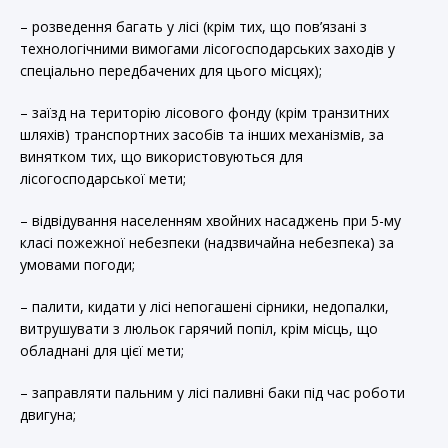
– розведення багать у лісі (крім тих, що пов’язані з
технологічними вимогами лісогосподарських заходів у
спеціально передбачених для цього місцях);
– заїзд на територію лісового фонду (крім транзитних
шляхів) транспортних засобів та інших механізмів, за
винятком тих, що використовуються для
лісогосподарської мети;
– відвідування населенням хвойних насаджень при 5-му
класі пожежної небезпеки (надзвичайна небезпека) за
умовами погоди;
– палити, кидати у лісі непогашені сірники, недопалки,
витрушувати з люльок гарячий попіл, крім місць, що
обладнані для цієї мети;
– заправляти пальним у лісі паливні баки під час роботи
двигуна;