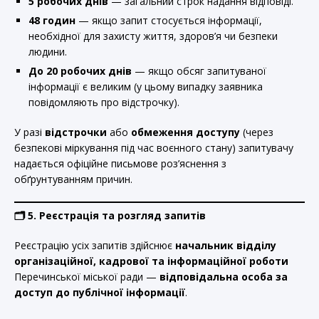
5 робочих днів
— загальний строк надання відповіді.
48 годин
— якщо запит стосується інформації,
необхідної для захисту життя, здоров’я чи безпеки
людини.
До 20 робочих днів
— якщо обсяг запитуваної
інформації є великим (у цьому випадку заявника
повідомляють про відстрочку).
У разі
відстрочки
або
обмеження доступу
(через
безпекові міркування під час воєнного стану) запитувачу
надається офіційне письмове роз’яснення з
обґрунтуванням причин.
🗂
️ 5. Реєстрація та розгляд запитів
Реєстрацію усіх запитів здійснює
начальник відділу
організаційної, кадрової та інформаційної роботи
Перечинської міської ради —
відповідальна особа за
доступ до публічної інформації
.