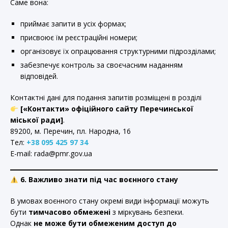
Саме вона:
приймає запити в усіх формах;
присвоює їм реєстраційні номери;
організовує їх опрацювання структурними підрозділами;
забезпечує контроль за своєчасним наданням
відповідей.
Контактні дані для подання запитів розміщені в розділі
[«Контакти» офіційного сайту Перечинської
міської ради]
.
89200, м. Перечин, пл. Народна, 16
Тел:
+38 095 425 97 34
E-mail: rada@pmr.gov.ua
6. Важливо знати під час воєнного стану
В умовах воєнного стану окремі види інформації можуть
бути
тимчасово обмежені
з міркувань безпеки.
Однак
не може бути обмеженим доступ до