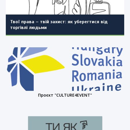
Закарпатської області з поєднанням з
сфери!
детальним планом території окремих частин
населеного пункту (повторно)
Твої права – твій захист: як уберегтися від
торгівлі людьми
Проєкт "CULTURE4EVENT"