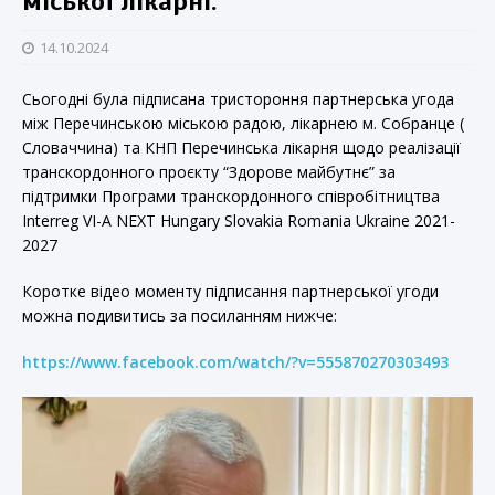
міської лікарні.
14.10.2024
Сьогодні була підписана тристороння партнерська угода
між Перечинською міською радою, лікарнею м. Собранце (
Словаччина) та КНП Перечинська лікарня щодо реалізації
транскордонного проєкту “Здорове майбутнє” за
підтримки Програми транскордонного співробітництва
Interreg VI-A NEXT Hungary Slovakia Romania Ukraine 2021-
2027
Коротке відео моменту підписання партнерської угоди
можна подивитись за посиланням нижче:
https://www.facebook.com/watch/?v=555870270303493