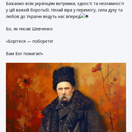
Бажаємо всім українцям витримки, єдності та незламності
у цій важкій боротьбі. Нехай віра у перемогу, сила духу та
любов до України ведуть нас вперед
Бо, як писав Шевченко:
«Борітеся — поборете!
Вам Бог помагає!»