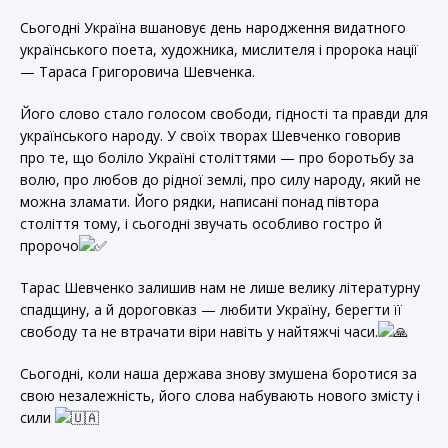
Сьогодні Україна вшановує день народження видатного
українського поета, художника, мислителя і пророка нації
— Тараса Григоровича Шевченка.
Його слово стало голосом свободи, гідності та правди для
українського народу. У своїх творах Шевченко говорив
про те, що боліло Україні століттями — про боротьбу за
волю, про любов до рідної землі, про силу народу, який не
можна зламати. Його рядки, написані понад півтора
століття тому, і сьогодні звучать особливо гостро й
пророчо
Тарас Шевченко залишив нам не лише велику літературну
спадщину, а й дороговказ — любити Україну, берегти її
свободу та не втрачати віри навіть у найтяжчі часи.
Сьогодні, коли наша держава знову змушена боротися за
свою незалежність, його слова набувають нового змісту і
сили