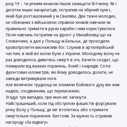
році 19 – ти річним юнаком пішов захищати Вітчизну. Як і
десятки інших закарпатців, потрапив на збірний пункт,
який був розташований у м.Свалява. Два тижні молодих,
не обізнаних з військовою справою юнаків навчали як
правильно тримати в руках карабін і ним користуватися.
Після навчань потрапив на фронт у Михайловці що на
Словаччині, а далі у Польщу м.Бельськ, де проходили
кровопролитні виснажливі бої. Служив в артилерійській
частині, в якій всі воїни були з України. Молодому воїну не
раз доводилось дивитись смерті в очі, бачити солдат, що
помирали від важких поранень, бомб і снарядів. Сотні
фронтових кілометрів, які йому доводилось долати, не
завжди витримували ноги.
Але величезні труднощі не зломили бойового духу він жив
надією, сподіванням, що переможемо.
Згадує три випадки, при яких міг загинути.
Найстрашніший, коли під обстрілом фашистів форсували
річку Віслу у Польщі, де міг втопитись або отримати
смертельне поранення. Вистояв. За мужність отримав
нагороду «За відвагу».