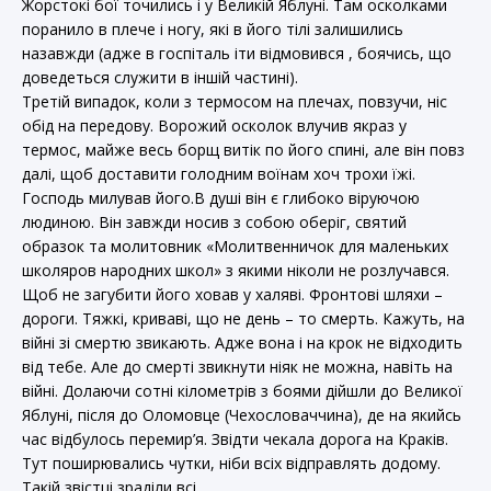
Жорстокі бої точились і у Великій Яблуні. Там осколками
поранило в плече і ногу, які в його тілі залишились
назавжди (адже в госпіталь іти відмовився , боячись, що
доведеться служити в іншій частині).
Третій випадок, коли з термосом на плечах, повзучи, ніс
обід на передову. Ворожий осколок влучив якраз у
термос, майже весь борщ витік по його спині, але він повз
далі, щоб доставити голодним воїнам хоч трохи їжі.
Господь милував його.В душі він є глибоко віруючою
людиною. Він завжди носив з собою оберіг, святий
образок та молитовник «Молитвенничок для маленьких
школяров народних школ» з якими ніколи не розлучався.
Щоб не загубити його ховав у халяві. Фронтові шляхи –
дороги. Тяжкі, криваві, що не день – то смерть. Кажуть, на
війні зі смертю звикають. Адже вона і на крок не відходить
від тебе. Але до смерті звикнути ніяк не можна, навіть на
війні. Долаючи сотні кілометрів з боями дійшли до Великої
Яблуні, після до Оломовце (Чехословаччина), де на якийсь
час відбулось перемир’я. Звідти чекала дорога на Краків.
Тут поширювались чутки, ніби всіх відправлять додому.
Такій звістці зраділи всі.