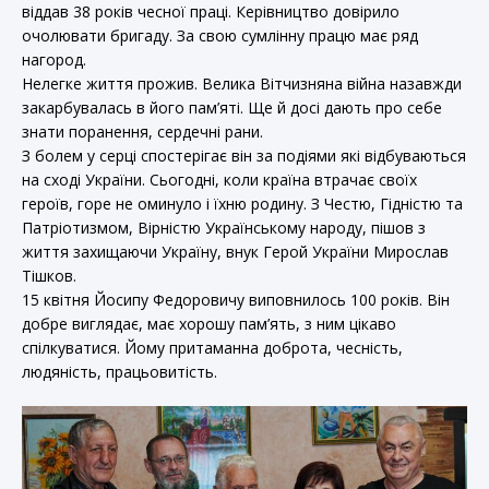
віддав 38 років чесної праці. Керівництво довірило
очолювати бригаду. За свою сумлінну працю має ряд
нагород.
Нелегке життя прожив. Велика Вітчизняна війна назавжди
закарбувалась в його пам’яті. Ще й досі дають про себе
знати поранення, сердечні рани.
З болем у серці спостерігає він за подіями які відбуваються
на сході України. Сьогодні, коли країна втрачає своїх
героїв, горе не оминуло і їхню родину. З Честю, Гідністю та
Патріотизмом, Вірністю Українському народу, пішов з
життя захищаючи Україну, внук Герой України Мирослав
Тішков.
15 квітня Йосипу Федоровичу виповнилось 100 років. Він
добре виглядає, має хорошу пам’ять, з ним цікаво
спілкуватися. Йому притаманна доброта, чесність,
людяність, працьовитість.