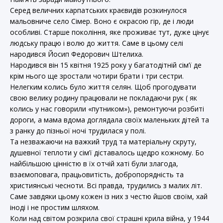
Серед величних карпатських краєвидів розкинулося
мальовниче село Сімер. Воно є окрасою гір, де і люди
особливі. Старше покоління, яке проживає тут, дуже цінує
людську працю і волю до життя. Саме в цьому селі
народився Йосип Федорович Штелиха.
Народився він 15 квітня 1925 року у багатодітній сім’ї де
крім нього ще зростали чотири брати і три сестри.
Нелегким колись було життя селян. Щоб прогодувати
свою велику родину працювали не покладаючи рук ( як
колись у нас говорили «путником»), ремонтуючи розбиті
дороги, а мама вдома доглядала своїх маленьких дітей та
з ранку до пізньої ночі трудилася у полі.
Та незважаючи на важкий труд та матеріальну скруту,
душевної теплоти у сім’ї діставалось щедро кожному. Бо
найбільшою цінністю в їх отчій хаті були злагода,
взаємоповага, працьовитість, добропорядність та
християнські чесноти. Всі правда, трудились з малих літ.
Саме завдяки цьому кожен із них з честю йшов своїм, хай
іноді і не простим шляхом.
Коли над світом розкрила свої страшні крила війна, у 1944