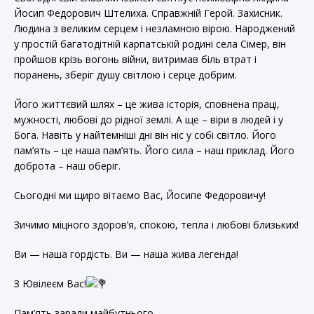
Йосип Федорович Штелиха. Справжній Герой. Захисник.
Людина з великим серцем і незламною вірою. Народжений
у простій багатодітній карпатській родині села Сімер, він
пройшов крізь вогонь війни, витримав біль втрат і
поранень, зберіг душу світлою і серце добрим.
Його життєвий шлях – це жива історія, сповнена праці,
мужності, любові до рідної землі. А ще – віри в людей і у
Бога. Навіть у найтемніші дні він ніс у собі світло. Його
пам’ять – це наша пам’ять. Його сила – наш приклад. Його
доброта – наш оберіг.
Сьогодні ми щиро вітаємо Вас, Йосипе Федоровичу!
Зичимо міцного здоров’я, спокою, тепла і любові близьких!
Ви — наша гордість. Ви — наша жива легенда!
З Ювілеєм Вас!
Пам’ять заради майбутнього.