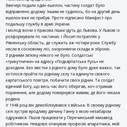
Ввечері подали один ешелон, частину солдат було
відправлено додому. Іншим не судилось, бо на другий день
ешелон вже не прибув. Проте підписано Маніфест про
подальшу службу в армії України.
І молоді воїни з Кракова пішки ідуть до Львова. У Львові їх
розформували по частинах. І Йосип потрапляє у
Рівненську область, де служить аж чотири роки. Службу
несли в сосновому лісі, охороняючи склади зі зброєю.
З рідними зв’язку ніякого не було. Солдатські
«трикутнички» на адресу «Подкарпатська Русь» не
доходили. Без звістки з рідного дому було дуже важко, так
хотілося пройти по рідному селу та вдихнути свіжого
карпатського повітря, побачити своїх рідних. Та солдат
вдячний Богу, що весь час його оберігав, хоч отримав
поранення, але додому повернувся живим, де його чекала
родина.
У 1948 році він демобілізувався з війська. В своєму рідному
селі зустрів вродливу дівчину Ганну з якою незабаром
одружився. Пішов працювати у Перечинський хімзавод
робітником. Невдовзі опанував професію апаратника, якій