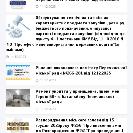
14.12.2023
Обгрунтування технiчних та якісниx
характеристик пpeдмета закупівлі, розмiру
бюджетного призначення, очiкувапої
вapтocті предмета закупівлі (вiдповiдпо до
пункту 4- 1 постанови КМУ Biд 11. l0.2016 N
7l0 “Про ефективне використання державних коштів”(зi
змінами)
14.12.2023
Рішення виконавчого комітету Перечинської
міської ради №266-281 від 12.12.2023
13.12.2023
Ремонт укриття у приміщенні Ліцею імені
Героїв 68-го батальйону Перечинської
міської ради
13.12.2023
Розпорядження міського голови від 13
грудня 2023року №256 “Про внесення змін
до Розпорядження №241“Про проведення 1