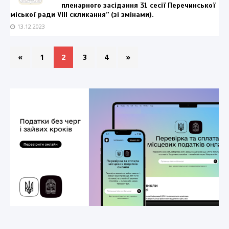
пленарного засідання 31 сесії Перечинської
міської ради VIII скликання” (зі змінами).
13.12.2023
«
1
2
3
4
»